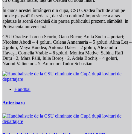
cu o singură ratare, față de Oradea cu două ratări.
În ciuda acestei înfrângeri din cupă, CSU Oradea închide anul pe
loc de play-off în seria sa, dar și cu o ultimă impresie ce a atras
aplauze la scenă deschisă din partea publicului prezent, sâmbătă, în
Polivalenta universitară.
CSU Oradea: Lorena Scurtu, Oana Bucur, Anita Suciu – portari;
Nicoleta Abodi – 4 goluri, Calena Annamaria – 5 goluri, Alina Leș –
4 goluri, Maya Bundea, Antonia Dalea – 2 goluri, Alexandra
Havași, Cornelia Vrabie – 6 goluri, Monica Medve, Sabina Rafi
Duțu - 2, Mara Pălii, Iulia Boroș - 2, Adela Bochiș – 4 goluri,
Naomi Valinciuc - 5. Antrenor: Tudor Sebastian.
Handbal
Anterioara