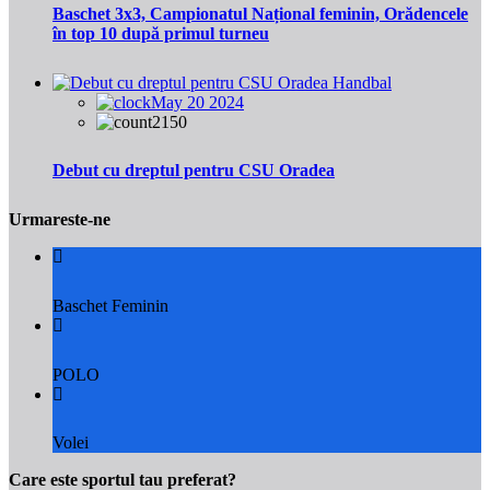
Baschet 3x3, Campionatul Național feminin, Orădencele
în top 10 după primul turneu
Handbal
May 20 2024
2150
Debut cu dreptul pentru CSU Oradea
Urmareste-ne
Baschet Feminin
POLO
Volei
Care este sportul tau preferat?