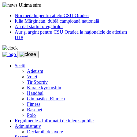
Ultima stire
Noi medalii pentru atleții CSU Oradea
Iulia Mărginean, dublă campioană națională
Au dat startul pregătirilor
Aur și argint pentru CSU Oradea la naționalele de atletism
U18
Sectii
Atletism
Volei
Tir Sportiv
Karate kyokushin
Handbal
Gimnastica Ritmica
Fitness
Baschet
Polo
Regulmente - Informatii de interes public
Administrativ
Declaratii de avere