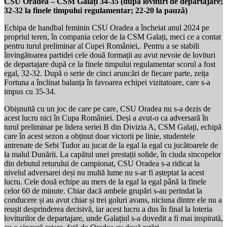
CSU Oradea – CSM Galați 34-35 (după lovituri de departajare;
32-32 la finele timpului regulamentar; 22-20 la pauză)
Echipa de handbal feminin CSU Oradea a încheiat anul 2024 pe
propriul teren, în compania celor de la CSM Galați, meci ce a contat
pentru turul preliminar al Cupei României,. Pentru a se stabili
învingătoarea partidei cele două formații au avut nevoie de lovituri
de departajare după ce la finele timpului regulamentar scorul a fost
egal, 32-32. După o serie de cinci aruncări de fiecare parte, zeița
Fortuna a înclinat balanța în favoarea echipei vizitatoare, care s-a
impus cu 35-34.
Obișnuită cu un joc de care pe care, CSU Oradea nu s-a dezis de
acest lucru nici în Cupa României. Deși a avut-o ca adversară în
turul preliminar pe lidera seriei B din Divizia A, CSM Galați, echipă
care în acest sezon a obținut doar victorii pe linie, studentele
antrenate de Sebi Tudor au jucat de la egal la egal cu jucătoarele de
la malul Dunării. La capătul unei prestații solide, în ciuda sincopelor
din debutul returului de campionat, CSU Oradea s-a ridicat la
nivelul adversarei deși nu multă lume nu s-ar fi așteptat la acest
lucru. Cele două echipe au mers de la egal la egal până la finele
celor 60 de minute. Chiar dacă ambele grupări s-au perindat la
conducere și au avut chiar și trei goluri avans, niciuna dintre ele nu a
reușit desprinderea decisivă, iar acest lucru a dus în final la loteria
loviturilor de departajare, unde Galațiul s-a dovedit a fi mai inspirată,