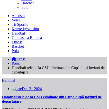
Baschet
Polo
Atletism
Volei
Tir Sportiv
Karate kyokushin
Handbal
Gimnastica Ritmica
Fitness
Baschet
Polo
Acasa
Posts
Handbalistele de la CSU eliminate din Cupă după lovituri de
departajare
Handbal
Dec 21 2024
Handbalistele de la CSU eliminate din Cupă după lovituri de
departajare