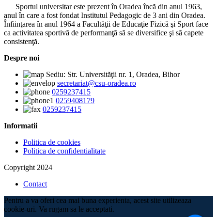
Sportul universitar este prezent în Oradea încă din anul 1963,
anul în care a fost fondat Institutul Pedagogic de 3 ani din Oradea.
Înfiinţarea în anul 1964 a Facultăţii de Educaţie Fizică şi Sport face
ca activitatea sportivă de performanţă să se diversifice şi să capete
consistenţă.
Despre noi
Sediu: Str. Universităţii nr. 1, Oradea, Bihor
secretariat@csu-oradea.ro
0259237415
0259408179
0259237415
Informatii
Politica de cookies
Politica de confidentialitate
Copyright 2024
Contact
Pentru a va oferi cea mai buna experienta, acest site utilizeaza
cookie-uri. Va rugam sa le acceptati.