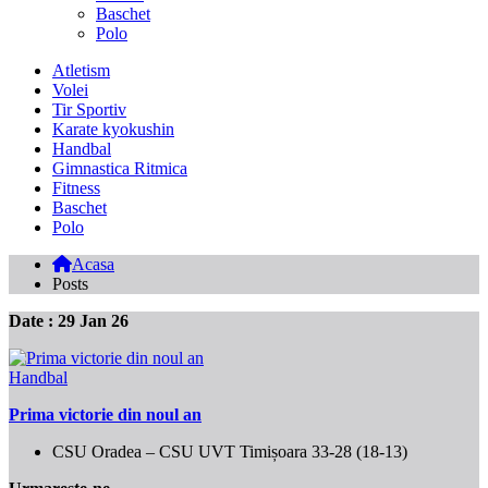
Baschet
Polo
Atletism
Volei
Tir Sportiv
Karate kyokushin
Handbal
Gimnastica Ritmica
Fitness
Baschet
Polo
Acasa
Posts
Date : 29 Jan 26
Handbal
Prima victorie din noul an
CSU Oradea – CSU UVT Timișoara 33-28 (18-13)