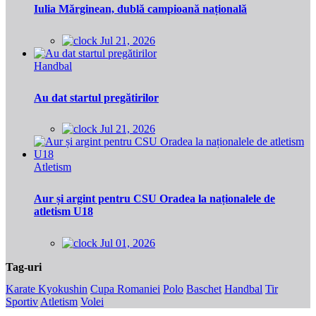
Iulia Mărginean, dublă campioană națională
Jul 21, 2026
Handbal
Au dat startul pregătirilor
Jul 21, 2026
Atletism
Aur și argint pentru CSU Oradea la naționalele de
atletism U18
Jul 01, 2026
Tag-uri
Karate Kyokushin
Cupa Romaniei
Polo
Baschet
Handbal
Tir
Sportiv
Atletism
Volei