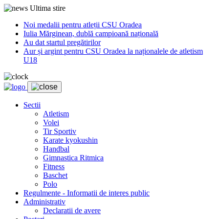
Ultima stire
Noi medalii pentru atleții CSU Oradea
Iulia Mărginean, dublă campioană națională
Au dat startul pregătirilor
Aur și argint pentru CSU Oradea la naționalele de atletism
U18
Sectii
Atletism
Volei
Tir Sportiv
Karate kyokushin
Handbal
Gimnastica Ritmica
Fitness
Baschet
Polo
Regulmente - Informatii de interes public
Administrativ
Declaratii de avere