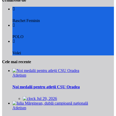
Urmareste-ne
Baschet Feminin
POLO
Volei
Cele mai recente
Atletism
Noi medalii pentru atleții CSU Oradea
Jul 29, 2026
Atletism