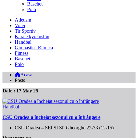
Baschet
Polo
Atletism
Volei
Tir Sportiv
Karate kyokushin
Handbal
Gimnastica Ritmica
Fitness
Baschet
Polo
Acasa
Posts
Date : 17 May 25
Handbal
CSU Oradea a încheiat sezonul cu o înfrângere
CSU Oradea – SEPSI Sf. Gheorghe 22-33 (12-15)