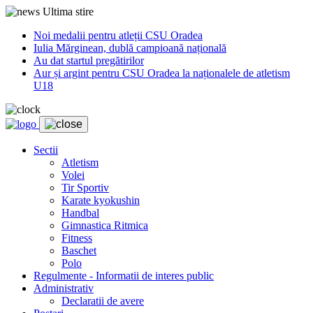
Ultima stire
Noi medalii pentru atleții CSU Oradea
Iulia Mărginean, dublă campioană națională
Au dat startul pregătirilor
Aur și argint pentru CSU Oradea la naționalele de atletism
U18
Sectii
Atletism
Volei
Tir Sportiv
Karate kyokushin
Handbal
Gimnastica Ritmica
Fitness
Baschet
Polo
Regulmente - Informatii de interes public
Administrativ
Declaratii de avere