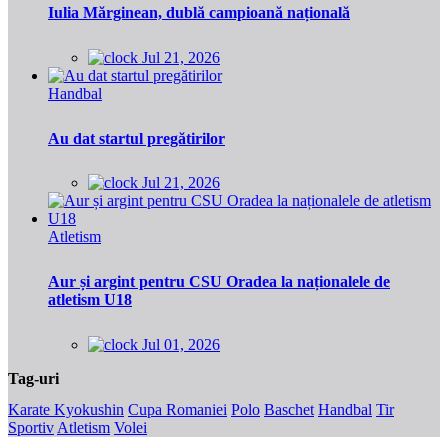
Iulia Mărginean, dublă campioană națională
Jul 21, 2026
Handbal
Au dat startul pregătirilor
Jul 21, 2026
Atletism
Aur și argint pentru CSU Oradea la naționalele de
atletism U18
Jul 01, 2026
Tag-uri
Karate Kyokushin
Cupa Romaniei
Polo
Baschet
Handbal
Tir
Sportiv
Atletism
Volei