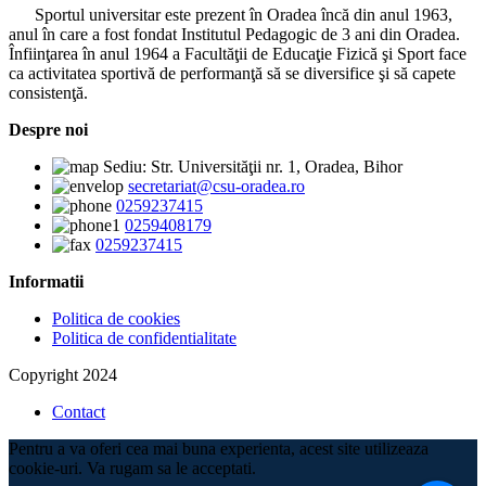
Sportul universitar este prezent în Oradea încă din anul 1963,
anul în care a fost fondat Institutul Pedagogic de 3 ani din Oradea.
Înfiinţarea în anul 1964 a Facultăţii de Educaţie Fizică şi Sport face
ca activitatea sportivă de performanţă să se diversifice şi să capete
consistenţă.
Despre noi
Sediu: Str. Universităţii nr. 1, Oradea, Bihor
secretariat@csu-oradea.ro
0259237415
0259408179
0259237415
Informatii
Politica de cookies
Politica de confidentialitate
Copyright 2024
Contact
Pentru a va oferi cea mai buna experienta, acest site utilizeaza
cookie-uri. Va rugam sa le acceptati.