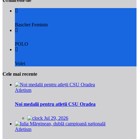
Urmareste-ne
Baschet Feminin
POLO
Volei
Cele mai recente
Atletism
Noi medalii pentru atleții CSU Oradea
Jul 29, 2026
Atletism