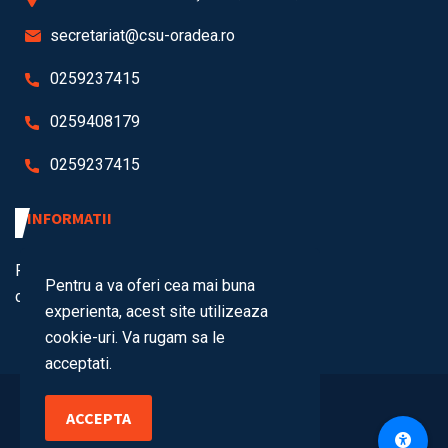
secretariat@csu-oradea.ro
0259237415
0259408179
0259237415
INFORMATII
Politica de
Politica de
Pentru a va oferi cea mai buna
cookies
confidentialitate
experienta, acest site utilizeaza
cookie-uri. Va rugam sa le
acceptati.
Copyright 2024
ACCEPTA
Contact