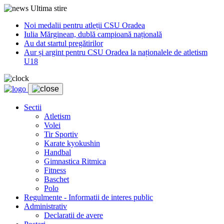
Ultima stire
Noi medalii pentru atleții CSU Oradea
Iulia Mărginean, dublă campioană națională
Au dat startul pregătirilor
Aur și argint pentru CSU Oradea la naționalele de atletism
U18
Sectii
Atletism
Volei
Tir Sportiv
Karate kyokushin
Handbal
Gimnastica Ritmica
Fitness
Baschet
Polo
Regulmente - Informatii de interes public
Administrativ
Declaratii de avere