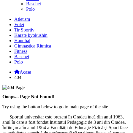
Baschet
Polo
Atletism
Volei
Tir Sportiv
Karate kyokushin
Handbal
Gimnastica Ritmica
Fitness
Baschet
Polo
Acasa
404
Ooops... Page Not Found!
Try using the button below to go to main page of the site
Sportul universitar este prezent în Oradea încă din anul 1963,
anul în care a fost fondat Institutul Pedagogic de 3 ani din Oradea.
Înfiinţarea în anul 1964 a Facultăţii de Educaţie Fizică şi Sport face
ca activitatea sportivă de performanţă să se diversifice şi să capete